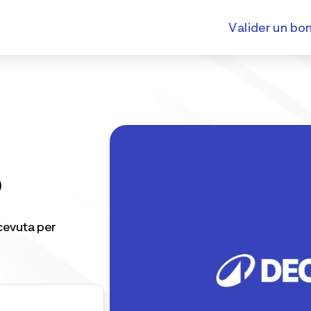
Valider un bo
o
icevuta per